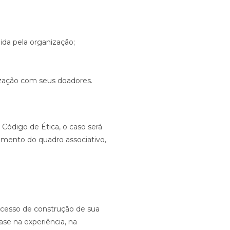
da pela organização;
ização com seus doadores.
Código de Ética, o caso será
amento do quadro associativo,
rocesso de construção de sua
se na experiência, na