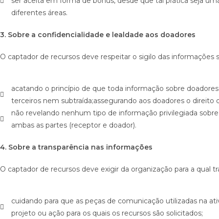
ser aceita em forma de bônus, desde que tal prática seja uma
diferentes áreas.
3. Sobre a confidencialidade e lealdade aos doadores
O captador de recursos deve respeitar o sigilo das informaçõe
acatando o princípio de que toda informação sobre doadores
terceiros nem subtraída;assegurando aos doadores o direito d
não revelando nenhum tipo de informação privilegiada sobre
ambas as partes (receptor e doador).
4. Sobre a transparência nas informações
O captador de recursos deve exigir da organização para a qual tr
cuidando para que as peças de comunicação utilizadas na at
projeto ou ação para os quais os recursos são solicitados;