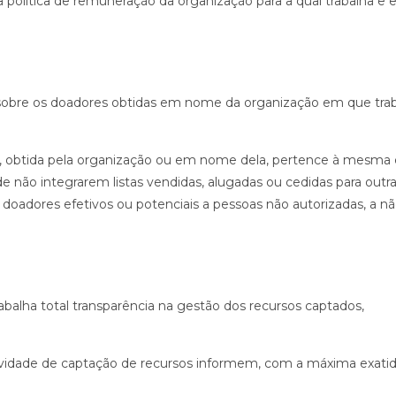
 política de remuneração da organização para a qual trabalha e 
s sobre os doadores obtidas em nome da organização em que trab
, obtida pela organização ou em nome dela, pertence à mesma e 
e não integrarem listas vendidas, alugadas ou cedidas para outr
 doadores efetivos ou potenciais a pessoas não autorizadas, a n
abalha total transparência na gestão dos recursos captados,
ividade de captação de recursos informem, com a máxima exatid