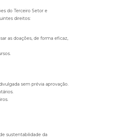
es do Terceiro Setor e
ntes direitos:
ar as doações, de forma eficaz,
rsos.
 divulgada sem prévia aprovação.
tários.
ros.
de sustentabilidade da