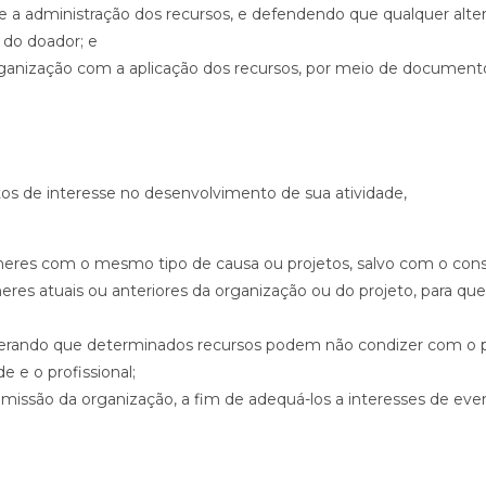
 a administração dos recursos, e defendendo que qualquer alte
do doador; e
 organização com a aplicação dos recursos, por meio de docume
tos de interesse no desenvolvimento de sua atividade,
neres com o mesmo tipo de causa ou projetos, salvo com o co
eres atuais ou anteriores da organização ou do projeto, para 
derando que determinados recursos podem não condizer com o p
 e o profissional;
ssão da organização, a fim de adequá-los a interesses de even