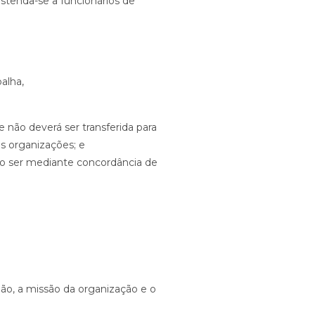
estenda-se a funcionários de
alha,
não deverá ser transferida para
as organizações; e
ão ser mediante concordância de
ão, a missão da organização e o