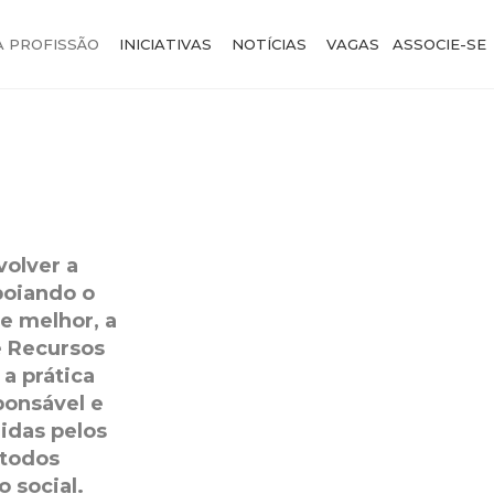
A PROFISSÃO
INICIATIVAS
NOTÍCIAS
VAGAS
ASSOCIE-SE
olver a
poiando o
e melhor, a
e Recursos
a prática
sponsável e
idas pelos
 todos
 social.