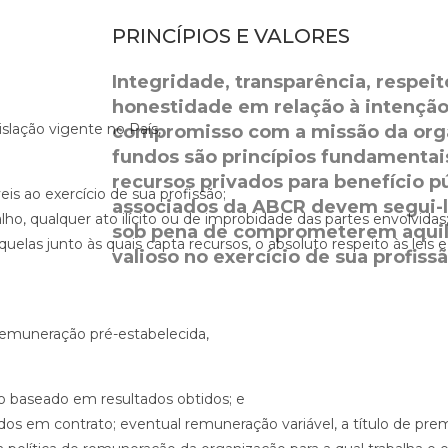
PRINCÍPIOS E VALORES​
Integridade, transparência, respeit
honestidade em relação à intenção
slação vigente no País,
compromisso com a missão da orga
fundos são princípios fundamentais
recursos privados para benefício p
eis ao exercício de sua profissão;
associados da ABCR devem segui-l
o, qualquer ato ilícito ou de improbidade das partes envolvidas;
sob pena de comprometerem aquilo
las junto às quais capta recursos, o absoluto respeito às leis 
valioso no exercício de sua profissã
remuneração pré-estabelecida,
o baseado em resultados obtidos; e
idos em contrato; eventual remuneração variável, a título de p