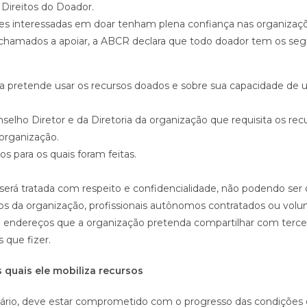
 Direitos do Doador.
es interessadas em doar tenham plena confiança nas organizaçõ
hamados a apoiar, a ABCR declara que todo doador tem os segui
 pretende usar os recursos doados e sobre sua capacidade de us
lho Diretor e da Diretoria da organização que requisita os recu
organização.
s para os quais foram feitas.
será tratada com respeito e confidencialidade, não podendo ser
s da organização, profissionais autônomos contratados ou volun
de endereços que a organização pretenda compartilhar com tercei
 que fizer.
 quais ele mobiliza recursos
tário, deve estar comprometido com o progresso das condições 