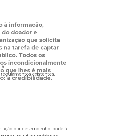
o à informação,
 do doador e
nização que solicita
 na tarefa de captar
úblico. Todos os
os incondicionalmente
 e
 que lhes é mais
e regulamentos existentes.
o: a credibilidade.
remiação por desempenho, poderá