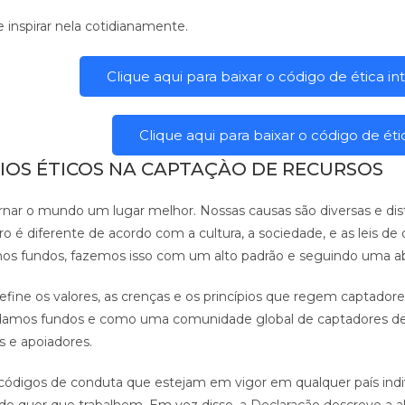
 inspirar nela cotidianamente.
Clique aqui para baixar o código de ética 
Clique aqui para baixar o código de éti
IOS ÉTICOS NA CAPTAÇÀO DE RECURSOS
nar o mundo um lugar melhor. Nossas causas são diversas e dist
é diferente de acordo com a cultura, a sociedade, e as leis d
s fundos, fazemos isso com um alto padrão e seguindo uma a
fine os valores, as crenças e os princípios que regem captadore
damos fundos e como uma comunidade global de captadores de r
s e apoiadores.
ou códigos de conduta que estejam em vigor em qualquer país ind