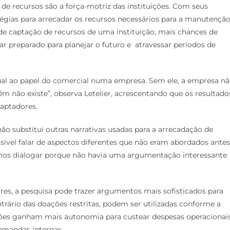
 de recursos são a força-motriz das instituições. Com seus
égias para arrecadar os recursos necessários para a manutençã
de captação de recursos de uma instituição, mais chances de
ar preparado para planejar o futuro e atravessar períodos de
igual ao papel do comercial numa empresa. Sem ele, a empresa n
m não existe”, observa Letelier, acrescentando que os resultado
captadores.
ão substitui outras narrativas usadas para a arrecadação de
ssível falar de aspectos diferentes que não eram abordados antes
mos dialogar porque não havia uma argumentação interessante
s, a pesquisa pode trazer argumentos mais sofisticados para
ntrário das doações restritas, podem ser utilizadas conforme a
ações ganham mais autonomia para custear despesas operacionais
demandas internas.