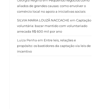
Geórgia Regina
em
Pequenos negócios como
aliados de grandes causas: como envolver o
comércio local no apoio a iniciativas sociais
SILVIA MARIA LOUZÃ NACCACHE
em
Captação
voluntária: bazar mantido com voluntariado
arrecada R$ 600 mil por ano
Luiza Penha
em
Entre leis, relações e
propósito: os bastidores da captação via leis de
incentivo