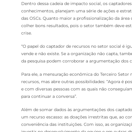
Dentro dessa cadeia de impacto social, os captadores
conhecimentos, planejam uma série de ações e estrat
das OSCs. Quanto maior a profissionalização da área 
colher bons resultados, pois o setor também deve est
crise.
“O papel do captador de recursos no setor social é 
vende e não existe. Se a organização não capta, també
da pesquisa podem corroborar a argumentação dos 
Para ele, a mensuração econômica do Terceiro Setor n
recursos, mas abre outras possibilidades: “Agora é po
e com diversas pessoas com as quais não conseguía
para continuar a conversa”.
Além de somar dados às argumentações dos captadore
um recurso escasso: as doações irrestritas que, ao co
conveniência das instituições. Com isso, as organiz
investir no desenvolvimento da equipe e em outras 