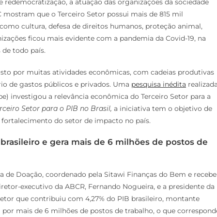
e redemocratização, a atuação das organizações da sociedade
 mostram que o Terceiro Setor possui mais de 815 mil
, como cultura, defesa de direitos humanos, proteção animal,
nizações ficou mais evidente com a pandemia da Covid-19, na
de todo país.
posto por muitas atividades econômicas, com cadeias produtivas
rio de gastos públicos e privados. Uma
pesquisa inédita
realizad
e) investigou a relevância econômica do Terceiro Setor para a
ceiro Setor para o PIB no Brasil,
a iniciativa tem o objetivo de
e fortalecimento do setor de impacto no país.
brasileiro e gera mais de 6 milhões de postos de
ra de Doação, coordenado pela Sitawi Finanças do Bem e receb
iretor-executivo da ABCR, Fernando Nogueira, e a presidente da
etor que contribuiu com 4,27% do PIB brasileiro, montante
l por mais de 6 milhões de postos de trabalho, o que correspond