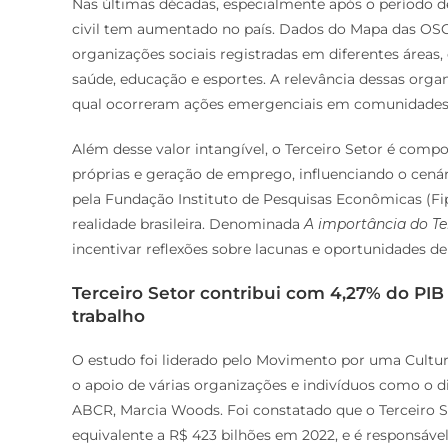
Nas últimas décadas, especialmente após o período d
civil tem aumentado no país. Dados do Mapa das OSC
organizações sociais registradas em diferentes áreas
saúde, educação e esportes. A relevância dessas orga
qual ocorreram ações emergenciais em comunidades 
Além desse valor intangível, o Terceiro Setor é com
próprias e geração de emprego, influenciando o cená
pela Fundação Instituto de Pesquisas Econômicas (Fip
realidade brasileira. Denominada
A importância do Ter
incentivar reflexões sobre lacunas e oportunidades d
Terceiro Setor contribui com 4,27% do PIB 
trabalho
O estudo foi liderado pelo Movimento por uma Cultu
o apoio de várias organizações e indivíduos como o d
ABCR, Marcia Woods. Foi constatado que o Terceiro S
equivalente a R$ 423 bilhões em 2022, e é responsáve