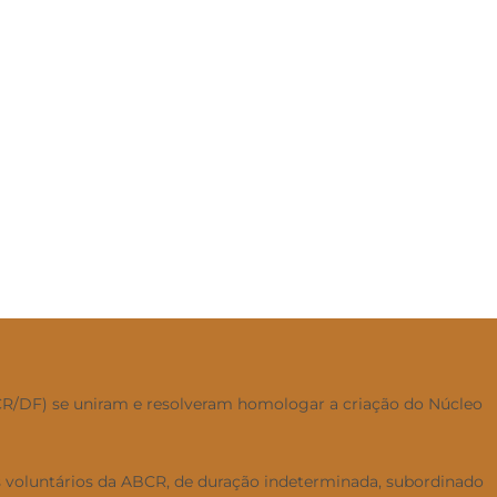
BCR/DF) se uniram e resolveram homologar a criação do Núcleo
s voluntários da ABCR, de duração indeterminada, subordinado