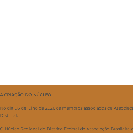
A CRIAÇÃO DO NÚCLEO
No dia 06 de julho de 2021, os membros associados da Associaç
Distrital.
O Núcleo Regional do Distrito Federal da Associação Brasileir