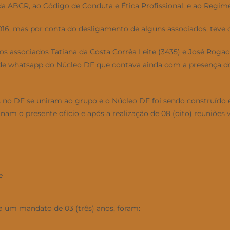
a ABCR, ao Código de Conduta e Ética Profissional, e ao Regime
16, mas por conta do desligamento de alguns associados, teve o
s associados Tatiana da Costa Corrêa Leite (3435) e José Rogaci
o de whatsapp do Núcleo DF que contava ainda com a presença do
ados no DF se uniram ao grupo e o Núcleo DF foi sendo construí
am o presente ofício e após a realização de 08 (oito) reuniões 
e
a um mandato de 03 (três) anos, foram: