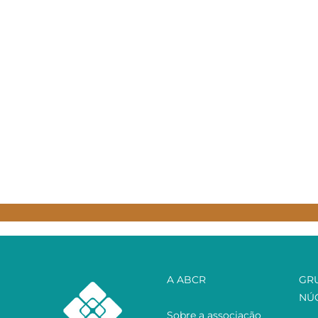
A ABCR
GR
NÚ
Sobre a associação