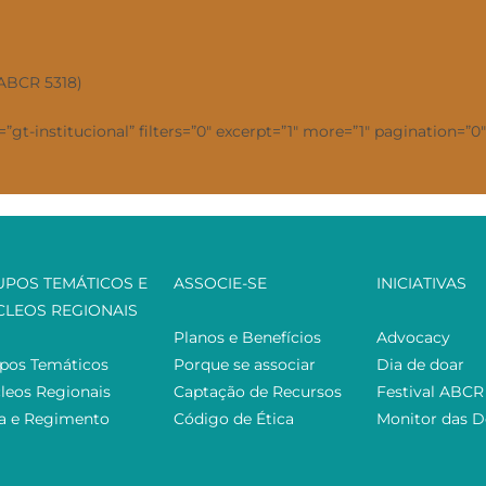
(ABCR 5318)
”gt-institucional” filters=”0″ excerpt=”1″ more=”1″ pagination=”0
UPOS TEMÁTICOS E
ASSOCIE-SE
INICIATIVAS
CLEOS REGIONAIS
Planos e Benefícios
Advocacy
pos Temáticos
Porque se associar
Dia de doar
leos Regionais
Captação de Recursos
Festival ABCR
ta e Regimento
Código de Ética
Monitor das 