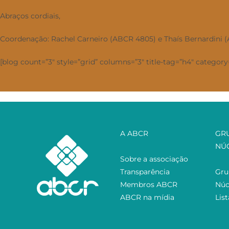
Abraços cordiais,
Coordenação: Rachel Carneiro (ABCR 4805) e Thaís Bernardini 
[blog count=”3″ style=”grid” columns=”3″ title-tag=”h4″ category=
A ABCR
GR
NÚ
Sobre a associação
Transparência
Gru
Membros ABCR
Núc
ABCR na mídia
Lis