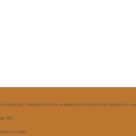
ivências, conhecimentos e experiência sobre os desafios e suce
às 19h.
ja bem-vindo!