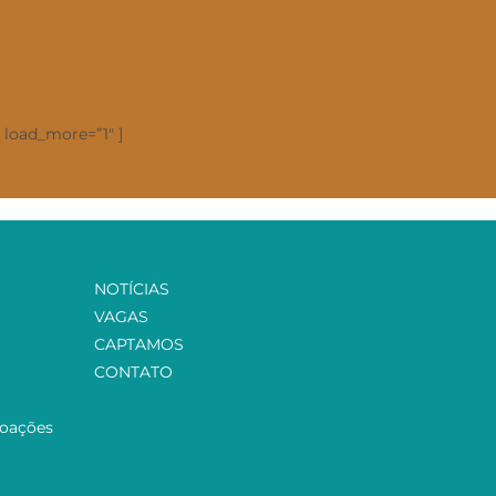
″ load_more=”1″ ]
NOTÍCIAS
VAGAS
CAPTAMOS
CONTATO
Doações