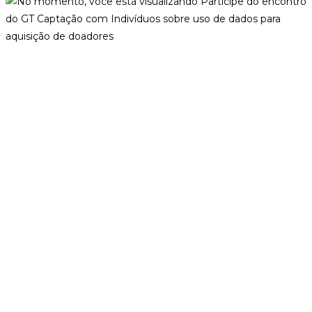
Participe do encontro do GT
Captação com Indivíduos sobre uso
de dados para aquisição de doadores
Autor do post:
Stephane
Post publicado:
19 de maio de 2026
Categoria do post:
ABCR
/
Associados
/
Eventos
/
Notícias
Comentários do post:
0 comentário
O Grupo Temático Captação com Indivíduos da ABCR realiza,
no dia 23 de junho, das 18h às 19h, um encontro aberto sobre
o uso de dados em campanhas de mala direta para aquisição
de doadores. Com o tema
Dados que Captam: como
transformar a mala direta em máquina de aquisição de
doadores
, a atividade vai discutir como ONGs e hospitais