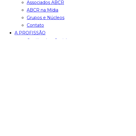
Associados ABCR
ABCR na Mídia
Grupos e Núcleos
Contato
A PROFISSÃO
Certificadora Social
Conheça os Profissionais Certificados pela Cer
Código de Ética
Captação de Recursos
INICIATIVAS
Advocacy
Dia de Doar
Festival ABCR
Monitor das Doações
Outras Iniciativas
NOTÍCIAS
Gerais, ABCR e Alertas
Captamos