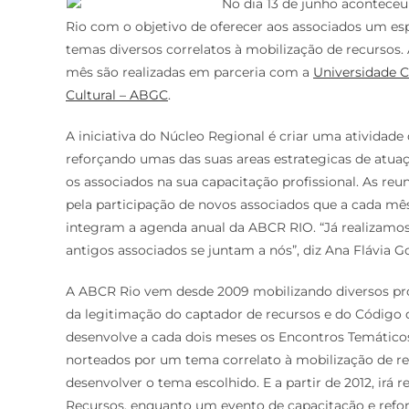
No dia 13 de junho aconteceu
Rio com o objetivo de oferecer aos associados um esp
temas diversos correlatos à mobilização de recursos.
mês são realizadas em parceria com a
Universidade 
Cultural – ABGC
.
A iniciativa do Núcleo Regional é criar uma atividade 
reforçando umas das suas areas estrategicas de atua
os associados na sua capacitação profissional. As re
pela participação de novos associados que a cada mês
integram a agenda anual da ABCR RIO. “Já realizamo
antigos associados se juntam a nós”, diz Ana Flávia 
A ABCR Rio vem desde 2009 mobilizando diversos profis
da legitimação do captador de recursos e do Código d
desenvolve a cada dois meses os Encontros Temáticos
norteados por um tema correlato à mobilização de r
desenvolver o tema escolhido. E a partir de 2012, ir
Recursos, enquanto um evento de capacitação e refor