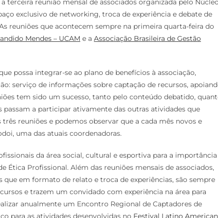
 a terceira reunião mensal de associados organizada pelo Núcle
aço exclusivo de networking, troca de experiência e debate de
 As reuniões que acontecem sempre na primeira quarta-feira do
Candido Mendes – UCAM
e a
Associação Brasileira de Gestão
que possa integrar-se ao plano de benefícios à associação,
ção: serviço de informações sobre captação de recursos, apoian
uniões tem sido um sucesso, tanto pelo conteúdo debatido, quan
 passam a participar ativamente das outras atividades que
s três reuniões e podemos observar que a cada mês novos e
Godoi, uma das atuais coordenadoras.
sionais da área social, cultural e esportiva para a importância
e Ética Profissional. Além das reuniões mensais de associados,
 que em formato de relato e troca de experiências, são sempre
ecursos e trazem um convidado com experiência na área para
á realizar anualmente um Encontro Regional de Captadores de
ço para as atividades desenvolvidas no
Festival Latino America