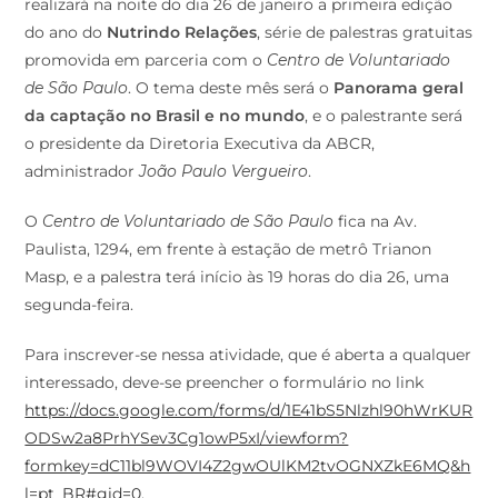
realizará na noite do dia 26 de janeiro a primeira edição
do ano do
Nutrindo Relações
, série de palestras gratuitas
promovida em parceria com o
Centro de Voluntariado
de São Paulo
. O tema deste mês será o
Panorama geral
da captação no Brasil e no mundo
, e o palestrante será
o presidente da Diretoria Executiva da ABCR,
administrador
João Paulo Vergueiro
.
O
Centro de Voluntariado de São Paulo
fica na Av.
Paulista, 1294, em frente à estação de metrô Trianon
Masp, e a palestra terá início às 19 horas do dia 26, uma
segunda-feira.
Para inscrever-se nessa atividade, que é aberta a qualquer
interessado, deve-se preencher o formulário no link
https://docs.google.com/forms/d/1E41bS5Nlzhl90hWrKUR
ODSw2a8PrhYSev3Cg1owP5xI/viewform?
formkey=dC11bl9WOVI4Z2gwOUlKM2tvOGNXZkE6MQ&h
l=pt_BR#gid=0
.