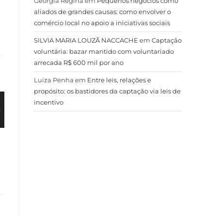
Geórgia Regina
em
Pequenos negócios como
aliados de grandes causas: como envolver o
comércio local no apoio a iniciativas sociais
SILVIA MARIA LOUZÃ NACCACHE
em
Captação
voluntária: bazar mantido com voluntariado
arrecada R$ 600 mil por ano
Luiza Penha
em
Entre leis, relações e
propósito: os bastidores da captação via leis de
incentivo