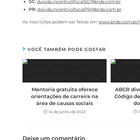
SC:
duvida.incentivofiscalSC@brde.com.br
PR:
duvida.incentivofiscalPR@brde.com.br
As inscrições podem ser feitas em
www.brde.com.br/in
VOCÊ TAMBÉM PODE GOSTAR
Mentoria gratuita oferece
ABCR div
orientações de carreira na
Código de
área de causas sociais
do
14 de junho de 2022
Deixe um comentário