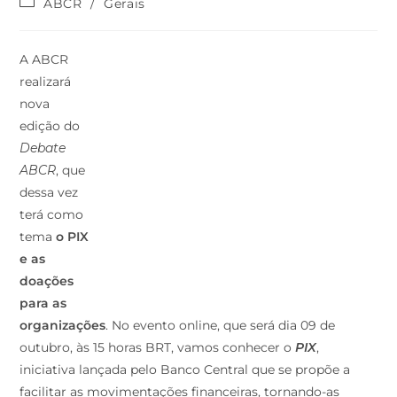
ABCR
/
Gerais
A ABCR
realizará
nova
edição do
Debate
ABCR
, que
dessa vez
terá como
tema
o PIX
e as
doações
para as
organizações
. No evento online, que será dia 09 de
outubro, às 15 horas BRT, vamos conhecer o
PIX
,
iniciativa lançada pelo Banco Central que se propõe a
facilitar as movimentações financeiras, tornando-as