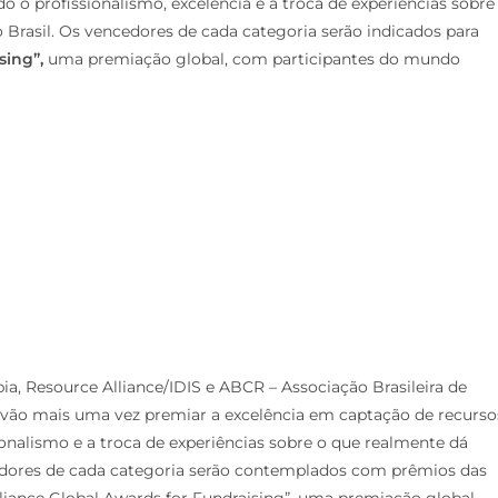
ndo o profissionalismo, excelência e a troca de experiências sobre
Brasil. Os vencedores de cada categoria serão indicados para
sing”,
uma premiação global, com participantes do mundo
ia, Resource Alliance/IDIS e ABCR – Associação Brasileira de
s vão mais uma vez premiar a excelência em captação de recurso
sionalismo e a troca de experiências sobre o que realmente dá
cedores de cada categoria serão contemplados com prêmios das
lliance Global Awards for Fundraising”, uma premiação global,