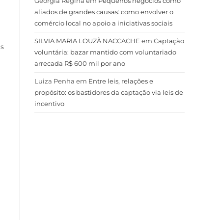
Geórgia Regina
em
Pequenos negócios como
aliados de grandes causas: como envolver o
comércio local no apoio a iniciativas sociais
SILVIA MARIA LOUZÃ NACCACHE
em
Captação
as
voluntária: bazar mantido com voluntariado
arrecada R$ 600 mil por ano
Luiza Penha
em
Entre leis, relações e
propósito: os bastidores da captação via leis de
incentivo