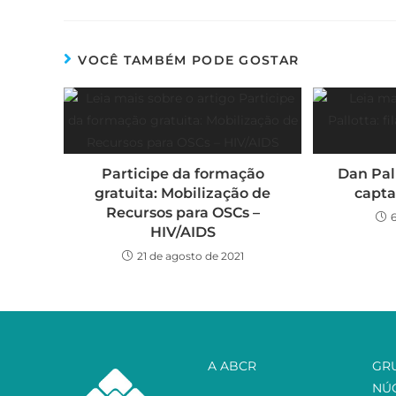
VOCÊ TAMBÉM PODE GOSTAR
Participe da formação
Dan Pall
gratuita: Mobilização de
capta
Recursos para OSCs –
HIV/AIDS
21 de agosto de 2021
A ABCR
GR
NÚ