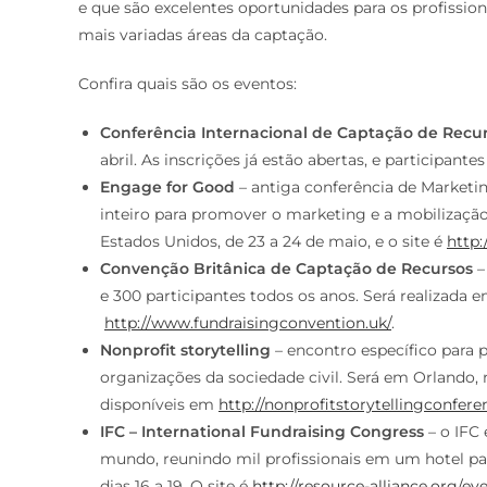
e que são excelentes oportunidades para os profissio
mais variadas áreas da captação.
Confira quais são os eventos:
Conferência Internacional de Captação de Recu
abril. As inscrições já estão abertas, e participan
Engage for Good
– antiga conferência de Marketi
inteiro para promover o marketing e a mobilização
Estados Unidos, de 23 a 24 de maio, e o site é
http
Convenção Britânica de Captação de Recursos
–
e 300 participantes todos os anos. Será realizada e
http://www.fundraisingconvention.uk/
.
Nonprofit storytelling
– encontro específico para
organizações da sociedade civil. Será em Orlando, 
disponíveis em
http://nonprofitstorytellingconfer
IFC – International Fundraising Congress
– o IFC
mundo, reunindo mil profissionais em um hotel para
dias 16 a 19. O site é
http://resource-alliance.org/eve