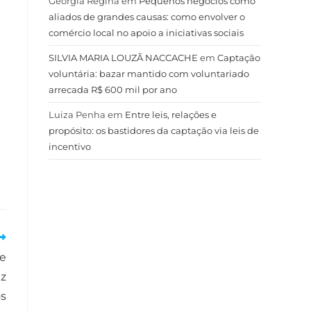
Geórgia Regina
em
Pequenos negócios como
aliados de grandes causas: como envolver o
comércio local no apoio a iniciativas sociais
SILVIA MARIA LOUZÃ NACCACHE
em
Captação
voluntária: bazar mantido com voluntariado
arrecada R$ 600 mil por ano
Luiza Penha
em
Entre leis, relações e
propósito: os bastidores da captação via leis de
incentivo
de
ez
s