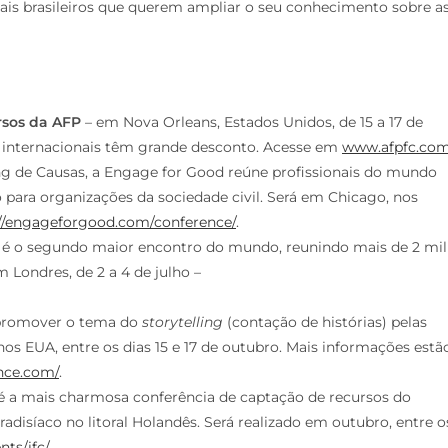
nais brasileiros que querem ampliar o seu conhecimento sobre a
rsos da AFP
– em Nova Orleans, Estados Unidos, de 15 a 17 de
tes internacionais têm grande desconto. Acesse em
www.afpfc.co
ng de Causas, a Engage for Good reúne profissionais do mundo
 para organizações da sociedade civil. Será em Chicago, nos
://engageforgood.com/conference/
.
 é o segundo maior encontro do mundo, reunindo mais de 2 mil
m Londres, de 2 a 4 de julho –
 promover o tema do
storytelling
(contação de histórias) pelas
nos EUA, entre os dias 15 e 17 de outubro. Mais informações estã
ence.com/
.
 é a mais charmosa conferência de captação de recursos do
disíaco no litoral Holandês. Será realizado em outubro, entre o
nts/ifc/
.