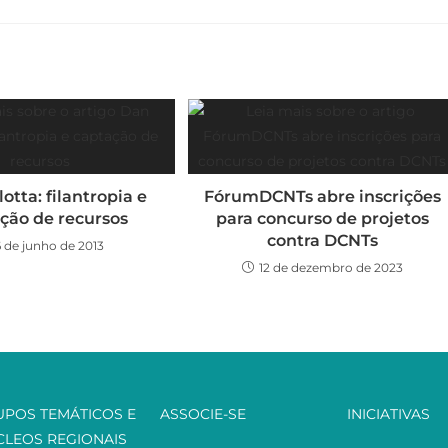
otta: filantropia e
FórumDCNTs abre inscrições
ção de recursos
para concurso de projetos
contra DCNTs
6 de junho de 2013
12 de dezembro de 2023
UPOS TEMÁTICOS E
ASSOCIE-SE
INICIATIVAS
CLEOS REGIONAIS