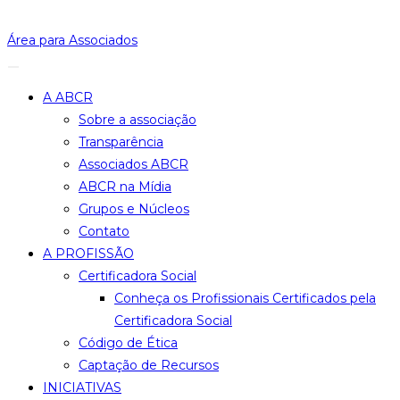
Ir
para
Área para Associados
o
conteúdo
A ABCR
Sobre a associação
Transparência
Associados ABCR
ABCR na Mídia
Grupos e Núcleos
Contato
A PROFISSÃO
Certificadora Social
Conheça os Profissionais Certificados pela
Certificadora Social
Código de Ética
Captação de Recursos
INICIATIVAS