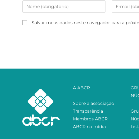
Salvar meus dados neste navegador para a próxi
A ABCR
GR
NÚ
Sobre a associação
Transparência
Gru
Membros ABCR
Núc
ABCR na mídia
Lis