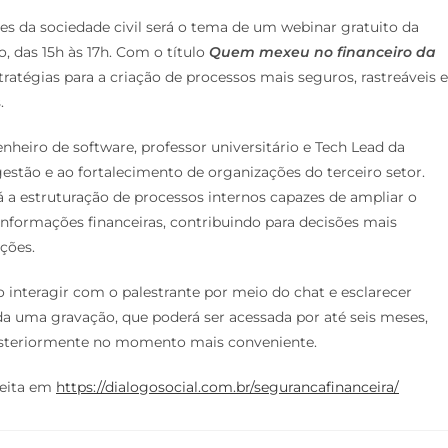
es da sociedade civil será o tema de um webinar gratuito da
, das 15h às 17h. Com o título
Quem mexeu no financeiro da
stratégias para a criação de processos mais seguros, rastreáveis e
.
enheiro de software, professor universitário e Tech Lead da
estão e ao fortalecimento de organizações do terceiro setor.
á a estruturação de processos internos capazes de ampliar o
informações financeiras, contribuindo para decisões mais
ções.
o interagir com o palestrante por meio do chat e esclarecer
da uma gravação, que poderá ser acessada por até seis meses,
posteriormente no momento mais conveniente.
feita em
https://dialogosocial.com.br/segurancafinanceira/