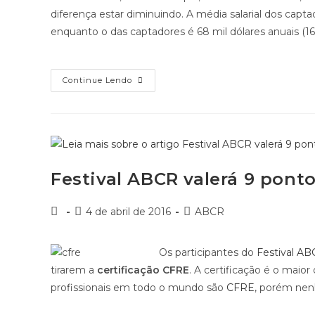
diferença estar diminuindo. A média salarial dos capta
enquanto o das captadores é 68 mil dólares anuais (163
Captadores
Continue Lendo
Recebem
Mais
Que
Captadoras
Nos
Estados
Unidos
Festival ABCR valerá 9 ponto
Autor
Post
Categoria
4 de abril de 2016
ABCR
do
publicado:
do
post:
post:
Os participantes do
Festival AB
tirarem a
certificação CFRE
. A certificação é o maio
profissionais em todo o mundo são
CFRE
, porém nen