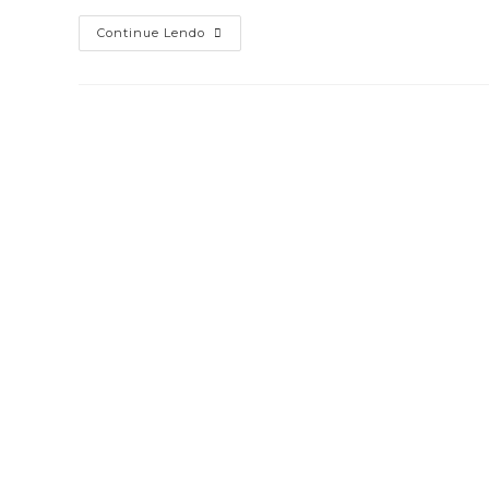
Festival
Continue Lendo
ABCR
Valerá
9
Pontos
Para
Tirar
A
Certificação
CFRE