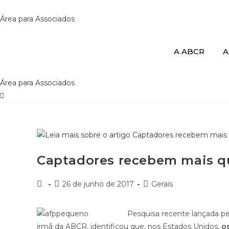
Ir
para
Área para Associados
o
conteúdo
A ABCR
A
Área para Associados
Captadores recebem mais q
Autor
Post
Categoria
26 de junho de 2017
Gerais
do
publicado:
do
post:
post:
Pesquisa recente lançada p
irmã da ABCR, identificou que, nos Estados Unidos,
o