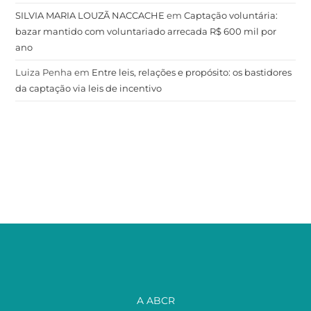
SILVIA MARIA LOUZÃ NACCACHE
em
Captação voluntária:
bazar mantido com voluntariado arrecada R$ 600 mil por
ano
Luiza Penha
em
Entre leis, relações e propósito: os bastidores
da captação via leis de incentivo
A ABCR