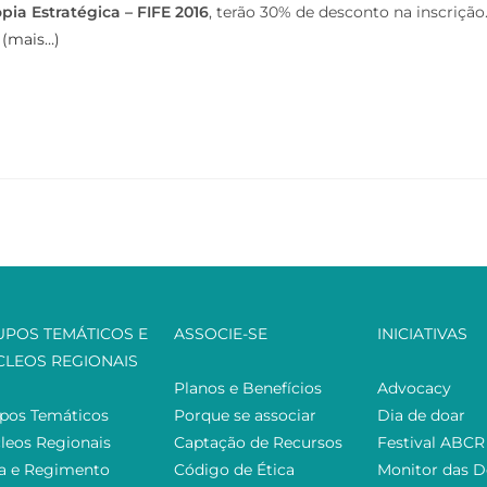
opia Estratégica – FIFE 2016
, terão 30% de desconto na inscrição
:
(mais…)
UPOS TEMÁTICOS E
ASSOCIE-SE
INICIATIVAS
CLEOS REGIONAIS
Planos e Benefícios
Advocacy
pos Temáticos
Porque se associar
Dia de doar
leos Regionais
Captação de Recursos
Festival ABCR
ta e Regimento
Código de Ética
Monitor das 