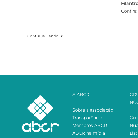
Filantr
Confira
Continue Lendo
A ABCR
GR
NÚ
Sobre a associação
Transparência
Gru
Membros ABCR
Núc
ABCR na mídia
Lis