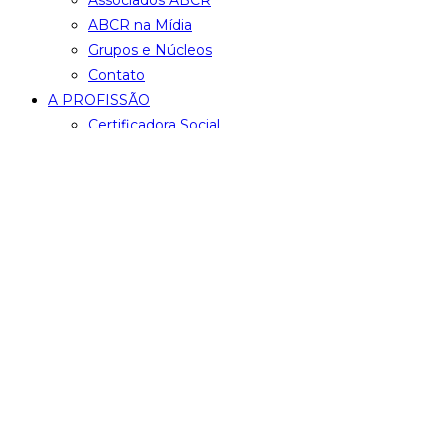
Associados ABCR
ABCR na Mídia
Grupos e Núcleos
Contato
A PROFISSÃO
Certificadora Social
Conheça os Profissionais Certificados pela Cer
Código de Ética
Captação de Recursos
INICIATIVAS
Advocacy
Dia de Doar
Festival ABCR
Monitor das Doações
Outras Iniciativas
NOTÍCIAS
Gerais, ABCR e Alertas
Captamos