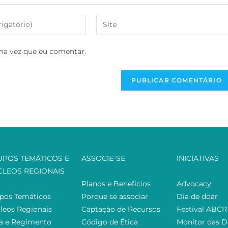
ma vez que eu comentar.
UPOS TEMÁTICOS E
ASSOCIE-SE
INICIATIVAS
CLEOS REGIONAIS
Planos e Benefícios
Advocacy
pos Temáticos
Porque se associar
Dia de doar
leos Regionais
Captação de Recursos
Festival ABCR
ta e Regimento
Código de Ética
Monitor das 