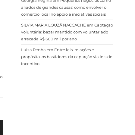
Geórgia Regina
em
Pequenos negócios como
aliados de grandes causas: como envolver o
comércio local no apoio a iniciativas sociais
SILVIA MARIA LOUZÃ NACCACHE
em
Captação
voluntária: bazar mantido com voluntariado
arrecada R$ 600 mil por ano
Luiza Penha
em
Entre leis, relações e
propósito: os bastidores da captação via leis de
incentivo
go