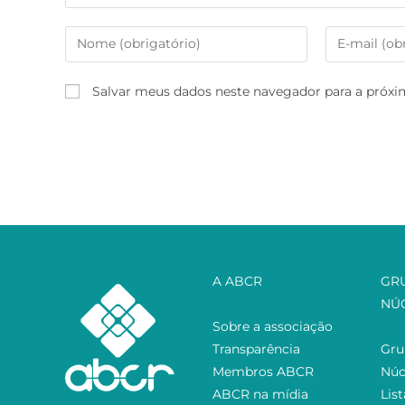
Salvar meus dados neste navegador para a próxi
A ABCR
GR
NÚ
Sobre a associação
Transparência
Gru
Membros ABCR
Núc
ABCR na mídia
Lis