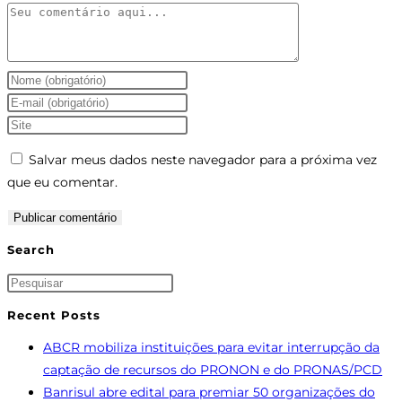
Comentário
Digite
seu
Digite
nome
seu
Digite
ou
endereço
o
Salvar meus dados neste navegador para a próxima vez
nome
de
URL
que eu comentar.
de
e-
do
usuário
mail
seu
para
para
site
Search
comentar
comentar
(opcional)
Recent Posts
ABCR mobiliza instituições para evitar interrupção da
captação de recursos do PRONON e do PRONAS/PCD
Banrisul abre edital para premiar 50 organizações do