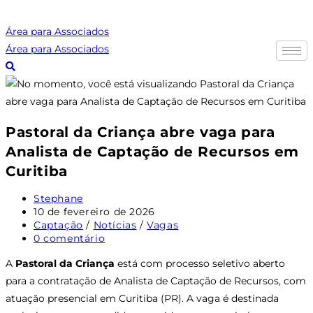
Ir
para
Área para Associados
o
Área para Associados
conteúdo
Pastoral da Criança abre vaga para
Analista de Captação de Recursos em
Curitiba
Autor
Stephane
do
Post
10 de fevereiro de 2026
post:
publicado:
Categoria
Captação
/
Notícias
/
Vagas
do
Comentários
0 comentário
post:
do
A
Pastoral da Criança
está com processo seletivo aberto
post:
para a contratação de Analista de Captação de Recursos, com
atuação presencial em Curitiba (PR). A vaga é destinada