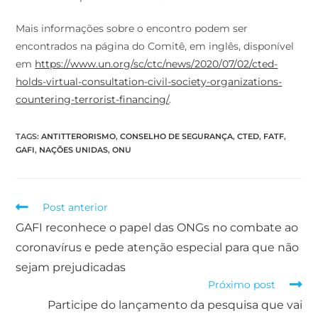
Mais informações sobre o encontro podem ser
encontrados na página do Comitê, em inglês, disponível
em
https://www.un.org/sc/ctc/news/2020/07/02/cted-
holds-virtual-consultation-civil-society-organizations-
countering-terrorist-financing/
.
TAGS
:
ANTITTERORISMO
,
CONSELHO DE SEGURANÇA
,
CTED
,
FATF
,
GAFI
,
NAÇÕES UNIDAS
,
ONU
Post anterior
GAFI reconhece o papel das ONGs no combate ao
coronavírus e pede atenção especial para que não
sejam prejudicadas
Próximo post
Participe do lançamento da pesquisa que vai