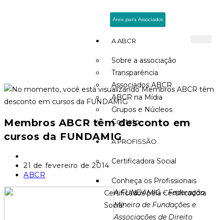
Área para Associados
A ABCR
Sobre a associação
Transparência
Associados ABCR
ABCR na Mídia
Grupos e Núcleos
Membros ABCR têm desconto em
Contato
cursos da FUNDAMIG
A PROFISSÃO
Certificadora Social
21 de fevereiro de 2014
ABCR
Conheça os Profissionais
A
FUNDAMIG – Federação
Certificados pela Certificadora
Mineira de Fundações e
Social
Associações de Direito