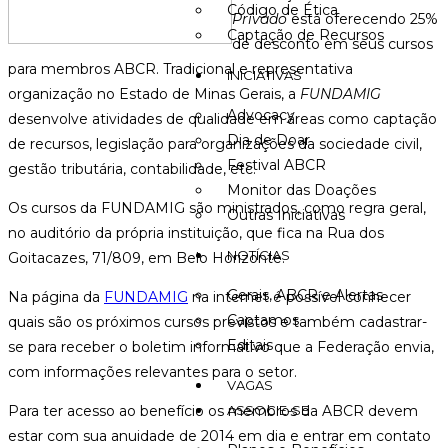
Código de Ética
Privado
está oferecendo 25%
Captação de Recursos
de desconto em seus cursos
para membros ABCR. Tradicional e representativa
INICIATIVAS
organização no Estado de Minas Gerais, a
FUNDAMIG
Advocacy
desenvolve atividades de qualidade em áreas como captação
Dia de Doar
de recursos, legislação para organizações da sociedade civil,
Festival ABCR
gestão tributária, contabilidade, etc.
Monitor das Doações
Os cursos da FUNDAMIG são ministrados, como regra geral,
Outras Iniciativas
no auditório da própria instituição, que fica na Rua dos
NOTÍCIAS
Goitacazes, 71/809, em Belo Horizonte.
Gerais, ABCR e Alertas
Na página da
FUNDAMIG
na internet é possível conhecer
Captamos
quais são os próximos cursos previstos e também cadastrar-
Editais
se para receber o boletim informativo que a Federação envia,
com informações relevantes para o setor.
VAGAS
Para ter acesso ao benefício os membros da ABCR devem
ASSOCIE-SE
estar com sua anuidade de 2014 em dia e entrar em contato