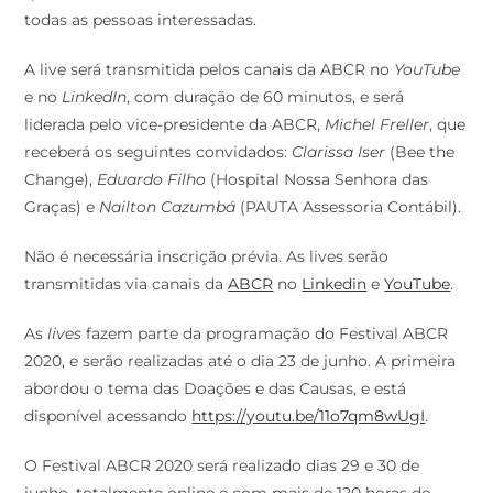
todas as pessoas interessadas.
A live será transmitida pelos canais da ABCR no
YouTube
e no
LinkedIn
, com duração de 60 minutos, e será
liderada pelo vice-presidente da ABCR,
Michel Freller
, que
receberá os seguintes convidados:
Clarissa Iser
(Bee the
Change),
Eduardo Filho
(Hospital Nossa Senhora das
Graças) e
Nailton Cazumbá
(PAUTA Assessoria Contábil).
Não é necessária inscrição prévia. As lives serão
transmitidas via canais da
ABCR
no
Linkedin
e
YouTube
.
As
lives
fazem parte da programação do Festival ABCR
2020, e serão realizadas até o dia 23 de junho. A primeira
abordou o tema das Doações e das Causas, e está
disponível acessando
https://youtu.be/11o7qm8wUgI
.
O Festival ABCR 2020 será realizado dias 29 e 30 de