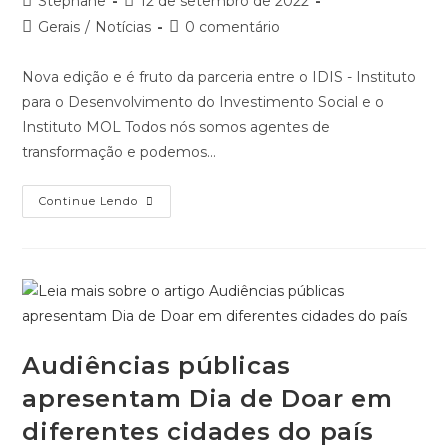
Autor
Post
Stephane
12 de setembro de 2022
do
publicado:
Categoria
Comentários
Gerais
/
Notícias
0 comentário
post:
do
do
post:
post:
Nova edição e é fruto da parceria entre o IDIS - Instituto
para o Desenvolvimento do Investimento Social e o
Instituto MOL Todos nós somos agentes de
transformação e podemos…
Descubra
Continue Lendo
Sua
Causa:
Teste
Que
Incentiva
O
Engajamento
E
A
Cultura
De
Audiências públicas
Doação
É
apresentam Dia de Doar em
Atualizado
diferentes cidades do país