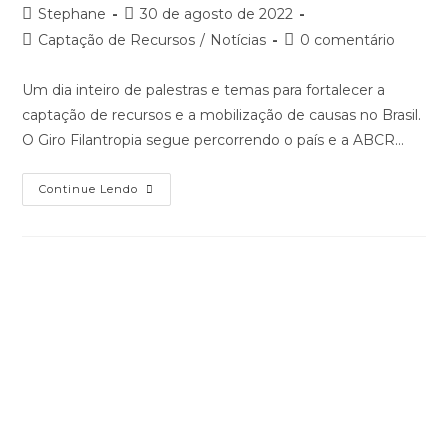
IFC 2022 divulga programação
online
Autor
Post
Stephane
30 de agosto de 2022
do
publicado:
Categoria
Comentários
Captação de Recursos
/
Notícias
0 comentário
post:
do
do
post:
post:
O evento internacional de captação de recursos mais
charmoso do mundo – o International Fundraising
Congress (IFC) – divulgou a programação das atividades
online da edição 2022. Com o tema…
IFC
Continue Lendo
2022
Divulga
Programação
Online