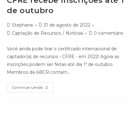
CFRE recebe inscrições até 1º
de outubro
Autor
Post
Stephane
31 de agosto de 2022
do
publicado:
Categoria
Comentários
Captação de Recursos
/
Notícias
0 comentário
post:
do
do
post:
post:
Você ainda pode tirar o certificado internacional de
captador(a) de recursos - CFRE - em 2022! Agora as
inscrições podem ser feitas até dia 1º de outubro.
Membros da ABCR contam…
CFRE
Continue Lendo
Recebe
Inscrições
Até
1º
De
Outubro