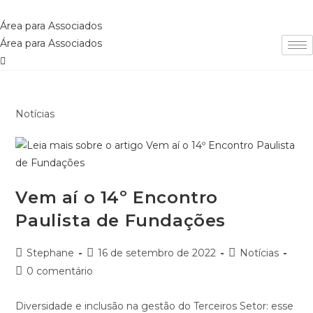
Ir
para
Área para Associados
o
Área para Associados
conteúdo
Notícias
Vem aí o 14º Encontro
Paulista de Fundações
Autor
Post
Categoria
Stephane
16 de setembro de 2022
Notícias
do
publicado:
do
Comentários
0 comentário
post:
post:
do
post:
Diversidade e inclusão na gestão do Terceiros Setor: esse