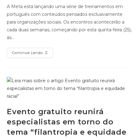
Evento
Continue Lendo
Gratuito
Reunirá
Especialistas
Em
Torno
Do
Tema
1
…
140
141
142
143
Ir para a página anterior
“filantropia
E
Equidade
144
145
146
…
246
Ir para
Racial”
Search
Recent Posts
Encontro presencial e gratuito sobre captação de recursos
de forma estratégica acontece em 21 de agosto