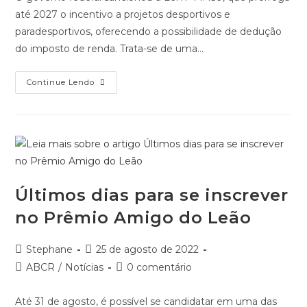
Amigo
Do
Leão
Meta lança treinamentos
exclusivos para organizações
sociais
Autor
Post
Stephane
25 de agosto de 2022
do
publicado:
Categoria
Comentários
Gerais
/
Notícias
0 comentário
post:
do
do
post:
post:
A Meta está lançando uma série de treinamentos em
português com conteúdos pensados exclusivamente
para organizações sociais. Os encontros acontecerão a
cada duas semanas, começando por esta quinta-feira (25),
às…
Meta
Continue Lendo
Lança
Treinamentos