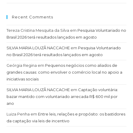
A ABCR
Sobre a associação
Transparência
Membros ABCR
ABCR na mídia
GRUPOS TEMÁTICOS E NÚCLEOS REGIONAIS
Grupos Temáticos
Núcleos Regionais
Lista e Regimento
ASSOCIE-SE
Planos e Benefícios
Porque se associar