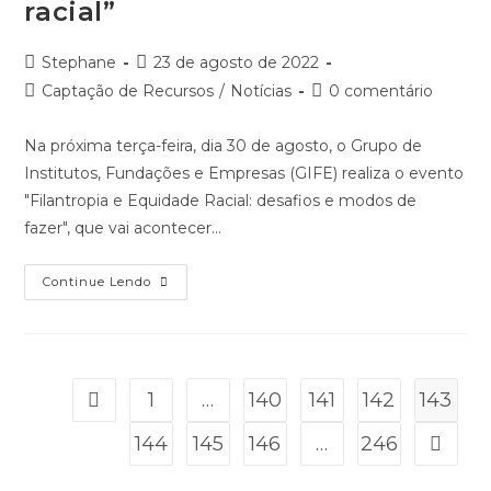
Parceiros da Educação está contratando pessoa
Coordenadora de Captação de Recursos
Pesquisa busca entender sobre práticas de captação de
recursos em projetos esportivos no Brasil
Bússola Social realiza capacitação gratuita sobre o novo
papel da gestão financeira nas OSCs
5º Workshop IDEIAS vai debater estratégias de
empregabilidade jovem
Recent Comments
Tereza Cristina Mesquita da Silva
em
Pesquisa Voluntariado no
Brasil 2026 terá resultados lançados em agosto
SILVIA MARIA LOUZÃ NACCACHE
em
Pesquisa Voluntariado
no Brasil 2026 terá resultados lançados em agosto