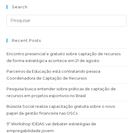
Geórgia Regina
em
Pequenos negócios como aliados de
grandes causas: como envolver o comércio local no apoio a
iniciativas sociais
SILVIA MARIA LOUZÃ NACCACHE
em
Captação voluntária:
bazar mantido com voluntariado arrecada R$ 600 mil por
ano
Luiza Penha
em
Entre leis, relações e propósito: os bastidores
da captação via leis de incentivo