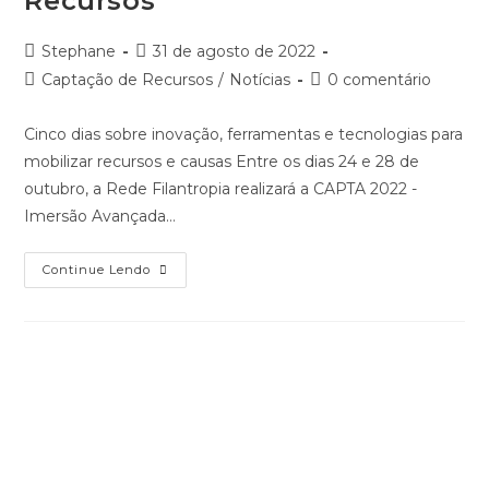
Para
Participar
De
Imersão
Em
Captação
De
Recursos
Giro Filantropia de setembro
será em Maceió com o vice-
presidente da ABCR e palestra
sobre o Dia de Doar
Autor
Post
Stephane
30 de agosto de 2022
do
publicado:
Categoria
Comentários
Captação de Recursos
/
Notícias
0 comentário
post:
do
do
post:
post:
Um dia inteiro de palestras e temas para fortalecer a
captação de recursos e a mobilização de causas no Brasil.
O Giro Filantropia segue percorrendo o país e a ABCR…
Giro
Continue Lendo
Filantropia