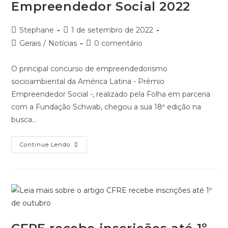
Empreendedor Social 2022
Autor
Post
Stephane
1 de setembro de 2022
do
publicado:
Categoria
Comentários
Gerais
/
Notícias
0 comentário
post:
do
do
post:
post:
O principal concurso de empreendedorismo
socioambiental da América Latina - Prêmio
Empreendedor Social -, realizado pela Folha em parceria
com a Fundação Schwab, chegou a sua 18ª edição na
busca…
Vote
Continue Lendo
Na
Sua
Iniciativa
Favorita
Finalista
Do
Prêmio
Empreendedor
Social
2022