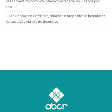
bazar mantido com voluntariado arrecada R$ 600 mil por
ano
Luiza Penha
em
Entre leis, relações e propósito: os bastidores
da captação via leis de incentivo