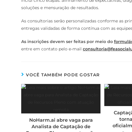
inclui cinco etapas: alinhamento de expectativas, di
soluções e mensuração de resultados.
As consultorias serão personalizadas conforme as pri
entregas validadas de forma contínua com as equipes
As inscrições devem ser feitas por meio do
formulár
entre em contato pelo e-mail
consultoria@feasocial
VOCÊ TAMBÉM PODE GOSTAR
Captaç
torn
NoHarm.ai abre vaga para
oficial
Analista de Captação de