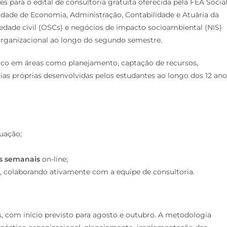
es para o edital de consultoria gratuita oferecida pela FEA Socia
ldade de Economia, Administração, Contabilidade e Atuária da
iedade civil (OSCs) e negócios de impacto socioambiental (NIS)
organizacional ao longo do segundo semestre.
gico em áreas como planejamento, captação de recursos,
as próprias desenvolvidas pelos estudantes ao longo dos 12 ano
uação;
s semanais
on-line;
, colaborando ativamente com a equipe de consultoria.
s, com início previsto para agosto e outubro. A metodologia