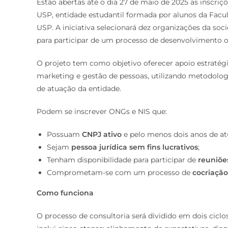
Estão abertas até o dia 27 de maio de 2025 as inscriçõ
USP, entidade estudantil formada por alunos da Facu
USP. A iniciativa selecionará dez organizações da soc
para participar de um processo de desenvolvimento 
O projeto tem como objetivo oferecer apoio estraté
marketing e gestão de pessoas, utilizando metodologi
de atuação da entidade.
Podem se inscrever ONGs e NIS que:
Possuam
CNPJ ativo
e pelo menos dois anos de at
Sejam
pessoa jurídica sem fins lucrativos
;
Tenham disponibilidade para participar de
reuniõe
Comprometam-se com um processo de
cocriação
Como funciona
O processo de consultoria será dividido em dois ciclo