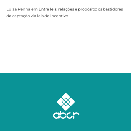
Luiza Penha
em
Entre leis, relações e propósito: os bastidores
da captação via leis de incentivo