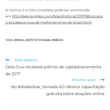
A notícia, e a lista completa, pode ser encontrada
em
http://epoca.globo.com/brasil/noticia/2017/08/vocaca
o-encabeca-guia-de-melhores-ongs-do-brasil.html
.
TAGS
:
ÉPOCA
,
INSTITUTO DOAR
,
PRÊMIO
Post anterior
Célia Cruz receberá prêmio de captadora emérita
de 2017
Próximo post
No #diadedoar, Jornada 4D oferece capacitação
gratuita sobre doações online