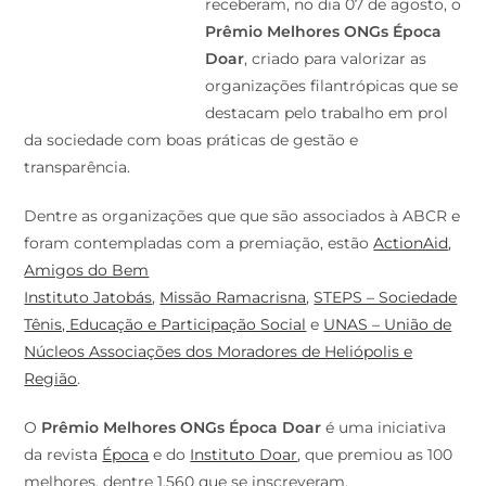
receberam, no dia 07 de agosto, o
Prêmio Melhores ONGs Época
Doar
, criado para valorizar as
organizações filantrópicas que se
destacam pelo trabalho em prol
da sociedade com boas práticas de gestão e
transparência.
Dentre as organizações que que são associados à ABCR e
foram contempladas com a premiação, estão
ActionAid
,
Amigos do Bem
Instituto Jatobás
,
Missão Ramacrisna
,
STEPS – Sociedade
Tênis, Educação e Participação Social
e
UNAS – União de
Núcleos Associações dos Moradores de Heliópolis e
Região
.
O
Prêmio Melhores ONGs Época Doar
é uma iniciativa
da revista
Época
e do
Instituto Doar
, que premiou as 100
melhores, dentre 1.560 que se inscreveram.