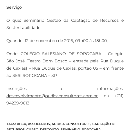
Serviço
O que: Seminário Gestão da Captação de Recursos e
Sustentabilidade
Quando: 12 de novembro de 2016, 09h00 às 18h00,
Onde: COLÉGIO SALESIANO DE SOROCABA – Colégio
São José (Teatro Dom Bosco – entrada pela Rua Duque
de Caxias) – Rua Duque de Caxias, portão 05 – em frente
ao SESI SOROCABA – SP
Inscrições e informações:
desenvolvimento@audisaconsultores.com.br
ou (011)
94239-9613
TAGS
:
ABCR
,
ASSOCIADOS
,
AUDISA CONSULTORES
,
CAPTAÇÃO DE
RECURSOS
,
CURSO
,
DESCONTO
,
SEMINÁRIO
,
SOROCABA
,