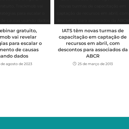
binar gratuito,
IATS têm novas turmas de
mob vai revelar
capacitação em captação de
gias para escalar o
recursos em abril, com
imento de causas
descontos para associados da
sando dados
ABCR
 de agosto de 2023
25 de março de 2013