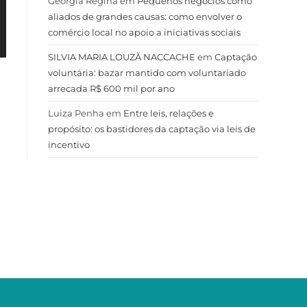
Geórgia Regina
em
Pequenos negócios como
aliados de grandes causas: como envolver o
comércio local no apoio a iniciativas sociais
SILVIA MARIA LOUZÃ NACCACHE
em
Captação
voluntária: bazar mantido com voluntariado
arrecada R$ 600 mil por ano
Luiza Penha
em
Entre leis, relações e
propósito: os bastidores da captação via leis de
incentivo