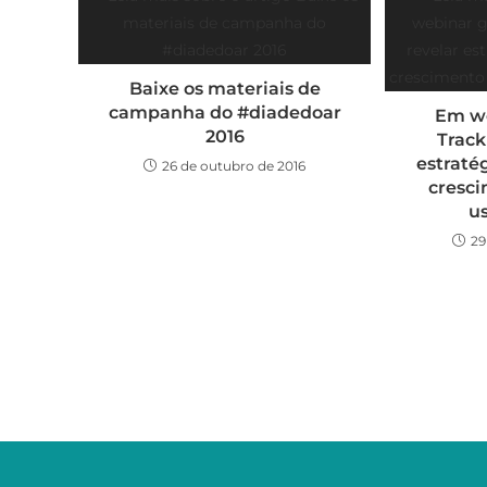
Baixe os materiais de
campanha do #diadedoar
Em we
2016
Track
estraté
26 de outubro de 2016
cresc
u
29