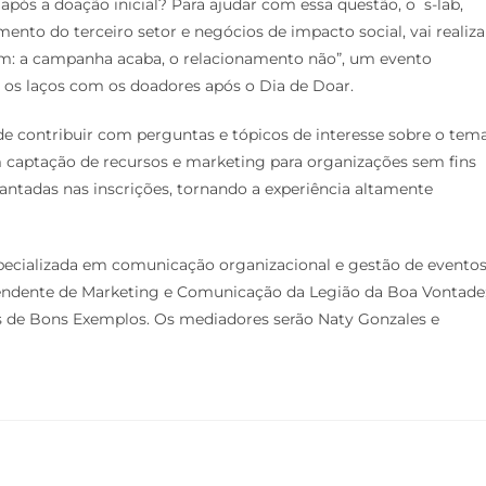
s a doação inicial? Para ajudar com essa questão, o s-lab,
mento do terceiro setor e negócios de impacto social, vai realiza
im: a campanha acaba, o relacionamento não”, um evento
er os laços com os doadores após o Dia de Doar.
e contribuir com perguntas e tópicos de interesse sobre o tema
 captação de recursos e marketing para organizações sem fins
evantadas nas inscrições, tornando a experiência altamente
especializada em comunicação organizacional e gestão de evento
ntendente de Marketing e Comunicação da Legião da Boa Vontade
res de Bons Exemplos. Os mediadores serão Naty Gonzales e