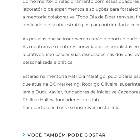
Como manter o relacionamento com esses doadores apó
laboratório de experimentos e soluções para fortaleci
a mentoria colaborativa “Todo Dia de Doar tem seu f
dedicado a discutir estratégias para nutrir e fortalec
As pessoas que se inscreverem terão a oportunidade d
As mentoras e mentores convidados, especialistas em
lucrativos, irão basear suas discussões nas dúvidas l
personalizada e prática.
Estarão na mentoria Patrícia Marafigo, publicitária 
que atua na BC Marketing; Rodrigo Oliveira, superi
Iara e Dudu Xavier, fundadores da iniciativa Caçado
Phillipe Halley, fundadores do s-lab.
Para participar, basta se inscrever neste link:
VOCÊ TAMBÉM PODE GOSTAR