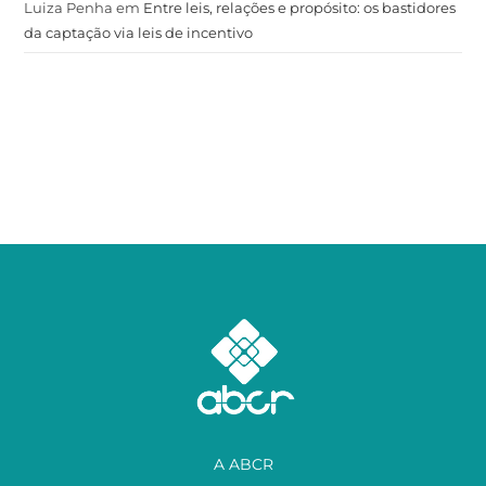
Luiza Penha
em
Entre leis, relações e propósito: os bastidores
da captação via leis de incentivo
A ABCR