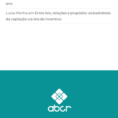
ano
Luiza Penha
em
Entre leis, relações e propósito: os bastidores
da captação via leis de incentivo