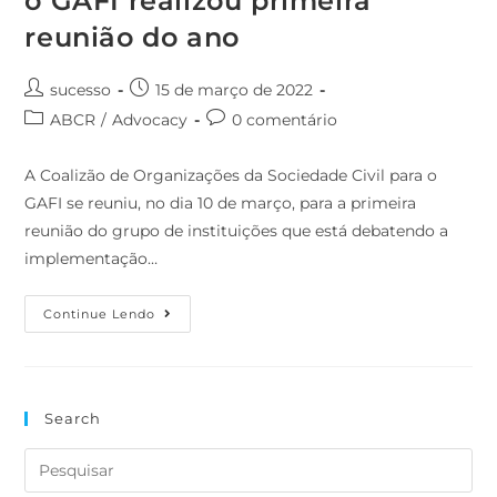
o GAFI realizou primeira
reunião do ano
Autor
Post
sucesso
15 de março de 2022
do
publicado:
Categoria
Comentários
ABCR
/
Advocacy
0 comentário
post:
do
do
post:
post:
A Coalizão de Organizações da Sociedade Civil para o
GAFI se reuniu, no dia 10 de março, para a primeira
reunião do grupo de instituições que está debatendo a
implementação…
Coalizão
Continue Lendo
De
Organizações
Para
O
GAFI
Realizou
Search
Primeira
Reunião
Do
Ano