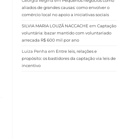
Geórgia Regina
em
Pequenos negócios como
aliados de grandes causas: como envolver o
comércio local no apoio a iniciativas sociais
SILVIA MARIA LOUZÃ NACCACHE
em
Captação
voluntária: bazar mantido com voluntariado
arrecada R$ 600 mil por ano
Luiza Penha
em
Entre leis, relações e
propósito: os bastidores da captação via leis de
incentivo