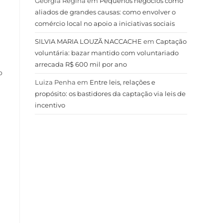
Geórgia Regina
em
Pequenos negócios como
aliados de grandes causas: como envolver o
comércio local no apoio a iniciativas sociais
SILVIA MARIA LOUZÃ NACCACHE
em
Captação
voluntária: bazar mantido com voluntariado
arrecada R$ 600 mil por ano
o
Luiza Penha
em
Entre leis, relações e
propósito: os bastidores da captação via leis de
incentivo