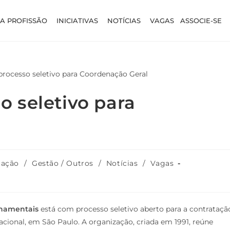
A PROFISSÃO
INICIATIVAS
NOTÍCIAS
VAGAS
ASSOCIE-SE
 seletivo para
tação
/
Gestão / Outros
/
Notícias
/
Vagas
rnamentais
está com processo seletivo aberto para a contrataçã
acional, em São Paulo. A organização, criada em 1991, reúne