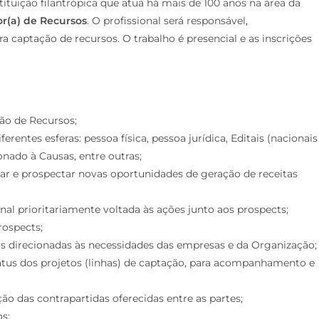
tituição filantrópica que atua há mais de 100 anos na área da
r(a) de Recursos
. O profissional será responsável,
ra captação de recursos. O trabalho é presencial e as inscrições
ção de Recursos;
erentes esferas: pessoa física, pessoa jurídica, Editais (nacionais
onado à Causas, entre outras;
car e prospectar novas oportunidades de geração de receitas
l prioritariamente voltada às ações junto aos prospects;
rospects;
tas direcionadas às necessidades das empresas e da Organização;
tatus dos projetos (linhas) de captação, para acompanhamento e
ão das contrapartidas oferecidas entre as partes;
s;