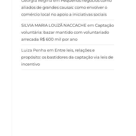
Geórgia Regina
em
Pequenos negócios como
aliados de grandes causas: como envolver o
comércio local no apoio a iniciativas sociais
SILVIA MARIA LOUZÃ NACCACHE
em
Captação
voluntária: bazar mantido com voluntariado
arrecada R$ 600 mil por ano
Luiza Penha
em
Entre leis, relações e
propósito: os bastidores da captação via leis de
incentivo