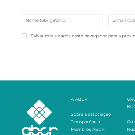
Salvar meus dados neste navegador para a próxi
A ABCR
GR
NÚ
Sobre a associação
Transparência
Gru
Membros ABCR
Núc