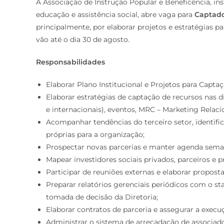
A Associação de Instrução Popular e Beneficência, ins
educação e assistência social, abre vaga para
Captado
principalmente, por elaborar projetos e estratégias pa
vão até o dia 30 de agosto.
Responsabilidades
Elaborar Plano Institucional e Projetos para Capta
Elaborar estratégias de captação de recursos nas dif
e internacionais), eventos, MRC – Marketing Relaci
Acompanhar tendências do terceiro setor, identifi
próprias para a organização;
Prospectar novas parcerias e manter agenda semana
Mapear investidores sociais privados, parceiros e p
Participar de reuniões externas e elaborar propos
Preparar relatórios gerenciais periódicos com o s
tomada de decisão da Diretoria;
Elaborar contratos de parceria e assegurar a execuç
Administrar o sistema de arrecadação de associado