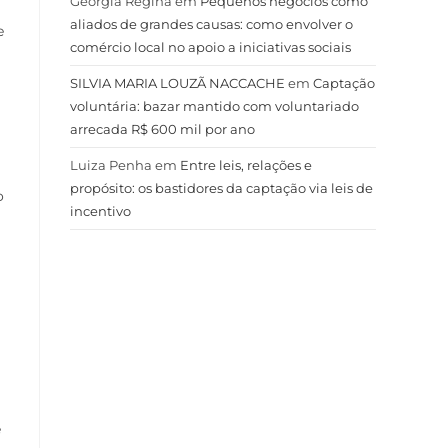
Geórgia Regina
em
Pequenos negócios como
aliados de grandes causas: como envolver o
e
comércio local no apoio a iniciativas sociais
SILVIA MARIA LOUZÃ NACCACHE
em
Captação
voluntária: bazar mantido com voluntariado
arrecada R$ 600 mil por ano
Luiza Penha
em
Entre leis, relações e
propósito: os bastidores da captação via leis de
o
incentivo
e