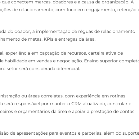
es que conectem marcas, doadores e a causa da organização. A
ações de relacionamento, com foco em engajamento, retenção 
rnada do doador, a implementação de réguas de relacionamento
amento de metas, KPIs e entregas da área.
l, experiência em captação de recursos, carteira ativa de
de habilidade em vendas e negociação. Ensino superior complet
ro setor será considerada diferencial.
istração ou áreas correlatas, com experiência em rotinas
da será responsável por manter o CRM atualizado, controlar e
nceiros e orçamentários da área e apoiar a prestação de contas
isão de apresentações para eventos e parcerias, além do suport