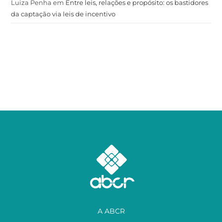
Luiza Penha
em
Entre leis, relações e propósito: os bastidores
da captação via leis de incentivo
A ABCR