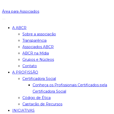
Ir
para
Área para Associados
o
conteúdo
A ABCR
Sobre a associação
Transparência
Associados ABCR
ABCR na Mídia
Grupos e Núcleos
Contato
A PROFISSÃO
Certificadora Social
Conheça os Profissionais Certificados pela
Certificadora Social
Código de Ética
Captação de Recursos
INICIATIVAS