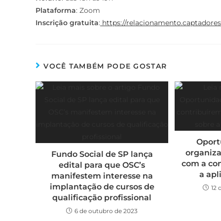
Plataforma
: Zoom
Inscrição gratuita
:
https://relacionamento.captadores.
VOCÊ TAMBÉM PODE GOSTAR
Oport
organiz
Fundo Social de SP lança
com a con
edital para que OSC’s
a ap
manifestem interesse na
implantação de cursos de
12 
qualificação profissional
6 de outubro de 2023