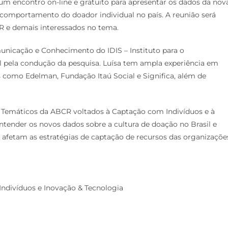
 um encontro on-line e gratuito para apresentar os dados da nov
 comportamento do doador individual no país. A reunião será
CR e demais interessados no tema.
municação e Conhecimento do IDIS – Instituto para o
l pela condução da pesquisa. Luísa tem ampla experiência em
como Edelman, Fundação Itaú Social e Significa, além de
 Temáticos da ABCR voltados à Captação com Indivíduos e à
tender os novos dados sobre a cultura de doação no Brasil e
afetam as estratégias de captação de recursos das organizaçõe
Indivíduos e Inovação & Tecnologia