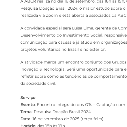
A ABCR realiza no dia 16 de setembro, das 18h às 19h,
Pesquisa Doação Brasil 2024, o maior estudo sobre o
realizada via Zoom e está aberta a associados da AB
A convidada especial será Luísa Lima, gerente de Co
Desenvolvimento do Investimento Social, responsáve
comunicação para causas e já atuou em organizações 
projetos voluntários no Brasil e no exterior.
A atividade marca um encontro conjunto dos Grupos
Inovação & Tecnologia. Será uma oportunidade para en
refletir sobre como as tendências de comportamento 
da sociedade civil.
Serviço
Evento
: Encontro Integrado dos GTs – Captação com 
Tema
: Pesquisa Doação Brasil 2024
Data
: 16 de setembro de 2025 (terça-feira)
Horário
: das 18h às 19h