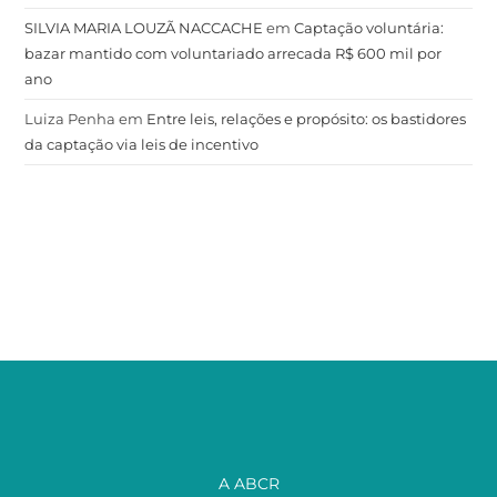
SILVIA MARIA LOUZÃ NACCACHE
em
Captação voluntária:
bazar mantido com voluntariado arrecada R$ 600 mil por
ano
Luiza Penha
em
Entre leis, relações e propósito: os bastidores
da captação via leis de incentivo
A ABCR