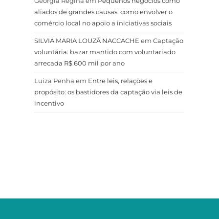
Geórgia Regina
em
Pequenos negócios como
aliados de grandes causas: como envolver o
comércio local no apoio a iniciativas sociais
SILVIA MARIA LOUZÃ NACCACHE
em
Captação
voluntária: bazar mantido com voluntariado
arrecada R$ 600 mil por ano
Luiza Penha
em
Entre leis, relações e
propósito: os bastidores da captação via leis de
incentivo