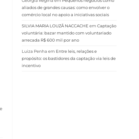
Geórgia Regina
em
Pequenos negócios como
aliados de grandes causas: como envolver o
comércio local no apoio a iniciativas sociais
SILVIA MARIA LOUZÃ NACCACHE
em
Captação
voluntária: bazar mantido com voluntariado
arrecada R$ 600 mil por ano
Luiza Penha
em
Entre leis, relações e
propósito: os bastidores da captação via leis de
incentivo
e