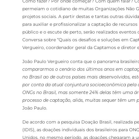
Como fazer? Por onde começar? Com quem falar? Com
permeiam o cotidiano de muitas Organizações Não G
projetos sociais. A partir destas e tantas outras dú
para auxiliar e profissionalizar a captação de recurso
público e o escute de perto, serão realizados eventos
Conversa sobre “Quais os desafios e soluções em Ca
Vergueiro, coordenador geral da Captamos e diretor 
João Paulo Vergueiro conta que o panorama brasileiro
compararmos o cenário dos últimos anos em captação
no Brasil ao de outros países mais desenvolvidos, e
por conta da atual conjuntura socioeconômica pela q
ONGs no Brasil, mas somente 24% delas têm uma área 
processo de captação, aliás, muitas sequer têm um pr
João Paulo.
De acordo com a pesquisa Doação Brasil, realizada pe
(IDIS), as doações individuais dos brasileiros para ON
Unidos, no mesmo período, as doações chegaram a um