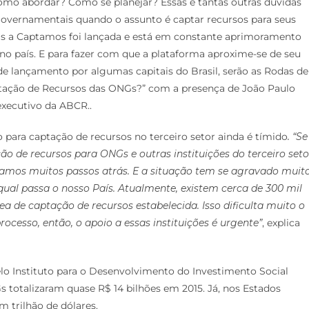
o abordar? Como se planejar? Essas e tantas outras dúvidas
overnamentais quando o assunto é captar recursos para seus
vidas a Captamos foi lançada e está em constante aprimoramento
s no país. E para fazer com que a plataforma aproxime-se de seu
 de lançamento por algumas capitais do Brasil, serão as Rodas de
ptação de Recursos das ONGs?” com a presença de João Paulo
executivo da ABCR..
 para captação de recursos no terceiro setor ainda é tímido
. “Se
 de recursos para ONGs e outras instituições do terceiro seto
stamos muitos passos atrás. E a situação tem se agravado muit
ual passa o nosso País. Atualmente, existem cerca de 300 mil
de captação de recursos estabelecida. Isso dificulta muito o
ocesso, então, o apoio a essas instituições é urgente”
, explica
lo Instituto para o Desenvolvimento do Investimento Social
Gs totalizaram quase R$ 14 bilhões em 2015. Já, nos Estados
 trilhão de dólares.