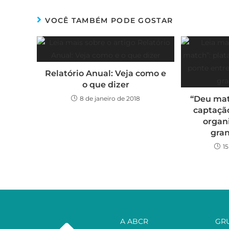
VOCÊ TAMBÉM PODE GOSTAR
Relatório Anual: Veja como e
o que dizer
“Deu mat
8 de janeiro de 2018
captação
organi
gra
1
A ABCR
GR