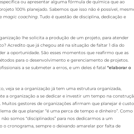
especifica ou apresentar alguma fórmula de química que ao
 projeto 100% planejado. Sabemos que isso não é possível, mesm
de
magic coaching
. Tudo é questão de disciplina, dedicação e
anização lhe solicita a produção de um projeto, para atender
 Acredito que já chegou até na situação de faltar 1 dia do
der a oportunidade. São esses momentos que reafirmo que as
métodos para o desenvolvimento e gerenciamento de projetos.
issionais a se submeter a erros, e um deles é fatal
“elaborar o
to, veja se a organização já tem uma estrutura organizada,
nte a organização a se dedicar e investir um tempo na construç
ros. Muitos gestores de organizações afirmam que planejar é custo
ilema de que planejar “é uma perca de tempo e dinheiro”. Como
inda não somos “disciplinados” para nos dedicarmos a um
o o cronograma, sempre o deixando amarelar por falta de