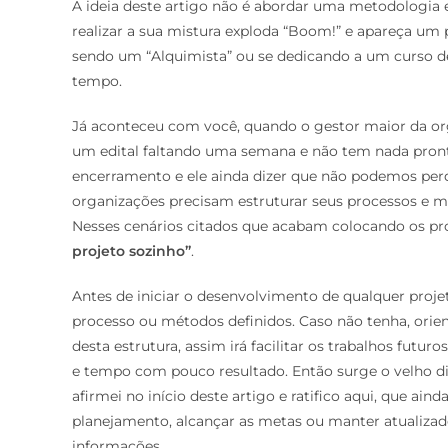
A ideia deste artigo não é abordar uma metodologia 
realizar a sua mistura exploda “Boom!” e apareça um
sendo um “Alquimista” ou se dedicando a um curso 
tempo.
Já aconteceu com você, quando o gestor maior da org
um edital faltando uma semana e não tem nada pronto?
encerramento e ele ainda dizer que não podemos per
organizações precisam estruturar seus processos e 
Nesses cenários citados que acabam colocando os prof
projeto sozinho”
.
Antes de iniciar o desenvolvimento de qualquer proje
processo ou métodos definidos. Caso não tenha, orie
desta estrutura, assim irá facilitar os trabalhos futu
e tempo com pouco resultado. Então surge o velho d
afirmei no início deste artigo e ratifico aqui, que a
planejamento, alcançar as metas ou manter atualizad
informações.