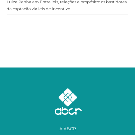
Luiza Penha
em
Entre leis, relações e propósito: os bastidores
da captação via leis de incentivo
A ABCR