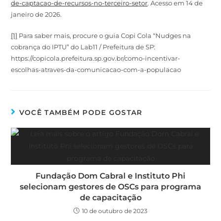
de-captacao-de-recursos-no-terceiro-setor
. Acesso em 14 de
janeiro de 2026.
[1]
Para saber mais, procure o guia Copi Cola “Nudges na
cobrança do IPTU” do Lab11 / Prefeitura de SP:
https://copicola.prefeitura.sp.gov.br/como-incentivar-
escolhas-atraves-da-comunicacao-com-a-populacao
VOCÊ TAMBÉM PODE GOSTAR
Fundação Dom Cabral e Instituto Phi
selecionam gestores de OSCs para programa
de capacitação
10 de outubro de 2023