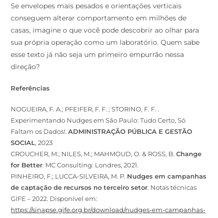
Se envelopes mais pesados e orientações verticais
conseguem alterar comportamento em milhões de
casas, imagine o que você pode descobrir ao olhar para
sua própria operação como um laboratório. Quem sabe
esse texto já não seja um primeiro empurrão nessa
direção?
Referências
NOGUEIRA, F. A.; PFEIFER, F. F. ; STORINO, F. F. .
Experimentando Nudges em São Paulo: Tudo Certo, Só
Faltam os Dados!.
ADMINISTRAÇÃO PÚBLICA E GESTÃO
SOCIAL
, 2023
CROUCHER, M.; NILES, M.; MAHMOUD, O. & ROSS, B.
Change
for Better
. MC Consulting: Londres, 2021.
PINHEIRO, F.; LUCCA-SILVEIRA, M. P.
Nudges em campanhas
de captação de recursos no terceiro setor
. Notas técnicas
GIFE – 2022. Disponível em:
https://sinapse.gife.org.br/download/nudges-em-campanhas-