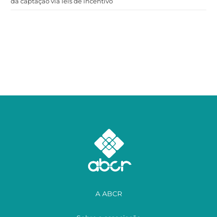
da captação via leis de incentivo
A ABCR