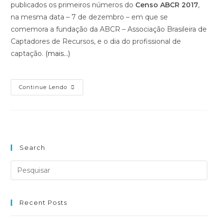
publicados os primeiros números do
Censo ABCR 2017
,
na mesma data – 7 de dezembro – em que se
comemora a fundação da ABCR – Associação Brasileira de
Captadores de Recursos, e o dia do profissional de
captação.
(mais…)
Saíram
Continue Lendo
Os
Primeiros
Resultados
Do
Censo
ABCR
2017
Search
Recent Posts