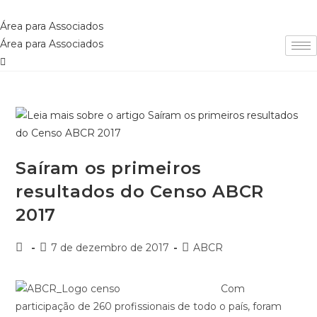
Ir
para
Área para Associados
o
Área para Associados
conteúdo
Saíram os primeiros
resultados do Censo ABCR
2017
Autor
Post
Categoria
7 de dezembro de 2017
ABCR
do
publicado:
do
post:
post:
Com
participação de 260 profissionais de todo o país, foram